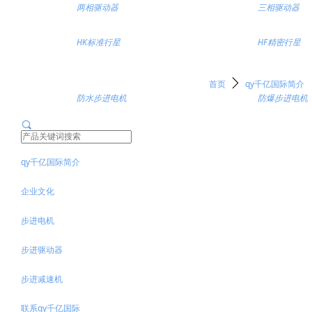
两相驱动器
三相驱动器
HK标准行星
HF精密行星
关于qy千亿国际
ꄲ
首页
qy千亿国际简介
防水步进电机
防爆步进电机
끠
qy千亿国际简介
企业文化
步进电机
步进驱动器
步进减速机
联系qy千亿国际