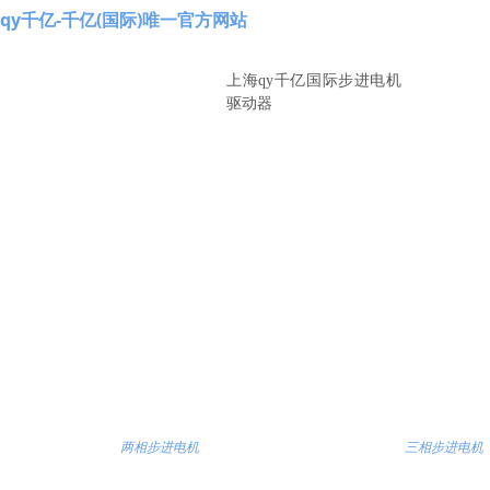
qy千亿-千亿(国际)唯一官方网站
上海qy千亿国际步进电机
驱动器
减速步进电机厂家
两相步进电机
三相步进电机